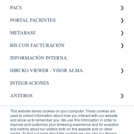
PACS
Aplicaciones internas
PORTAL PACIENTES
PACS 5
METABASE
Administrador
Administración - portal
RIS CON FACTURACIÓN
Pacs
Metabase
INFORMACIÓN INTERNA
Administrador
Facturacion
HIRUKO VIEWER - VISOR ALMA.
Administración
INTEGRACIONES
Visor Alma
ANTEROS
AIC
Administrador
This website stores cookies on your computer. These cookies are
used to collect information about how you interact with our website
Validación.
RADIOLOGY
and allow us to remember you. We use this information in order to
improve and customize your browsing experience and for analytics
and metrics about our visitors both on this website and on other
Entrenamientos
Administrador
Equipos Médicos
media. To find out more about the cookies we use, see our Privacy