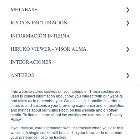
METABASE
Administrador
Administración - portal
RIS CON FACTURACIÓN
Pacs
Metabase
INFORMACIÓN INTERNA
Administrador
Facturacion
HIRUKO VIEWER - VISOR ALMA.
Administración
INTEGRACIONES
Visor Alma
ANTEROS
AIC
Administrador
This website stores cookies on your computer. These cookies are
used to collect information about how you interact with our website
RADIOLOGY
Validación.
and allow us to remember you. We use this information in order to
improve and customize your browsing experience and for analytics
and metrics about our visitors both on this website and on other
Entrenamientos
Administrador
Equipos Médicos
media. To find out more about the cookies we use, see our Privacy
Policy
PACIENTES
PACS
ENTRENAMIENTOS AQUILA
If you decline, your information won’t be tracked when you visit this
website. A single cookie will be used in your browser to remember
your preference not to be tracked.