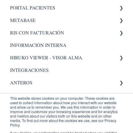
PORTAL PACIENTES
PACS 5
METABASE
Administrador
Administración - portal
RIS CON FACTURACIÓN
Pacs
Metabase
INFORMACIÓN INTERNA
Administrador
Facturacion
HIRUKO VIEWER - VISOR ALMA.
Administración
INTEGRACIONES
Visor Alma
ANTEROS
AIC
Administrador
This website stores cookies on your computer. These cookies are
used to collect information about how you interact with our website
RADIOLOGY
Validación.
and allow us to remember you. We use this information in order to
improve and customize your browsing experience and for analytics
and metrics about our visitors both on this website and on other
Entrenamientos
Administrador
Equipos Médicos
media. To find out more about the cookies we use, see our Privacy
Policy
PACIENTES
PACS
ENTRENAMIENTOS AQUILA
If you decline, your information won’t be tracked when you visit this