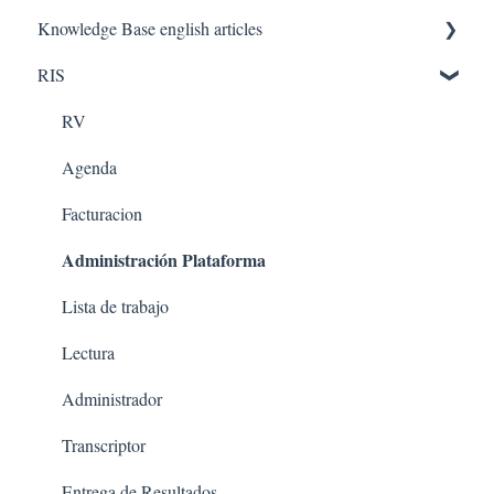
Knowledge Base english articles
RIS
AQUILA IN THE CLOUD
PACS
RV
Agenda
Facturacion
Administración Plataforma
Lista de trabajo
Lectura
Administrador
Transcriptor
Entrega de Resultados