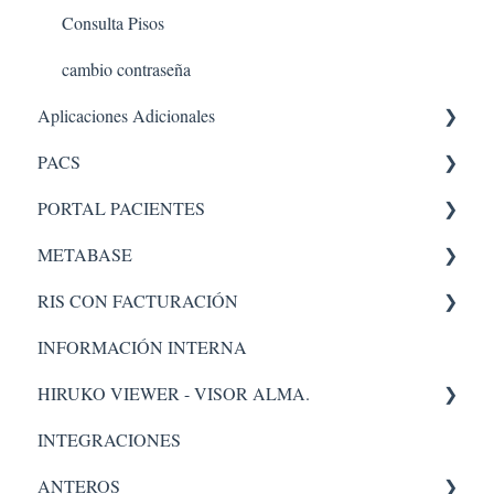
Consulta Pisos
cambio contraseña
Aplicaciones Adicionales
PACS
Aplicaciones internas
PORTAL PACIENTES
PACS 5
Administrador
METABASE
Administración - portal
RIS CON FACTURACIÓN
Pacs
Metabase
Administrador
INFORMACIÓN INTERNA
Facturacion
HIRUKO VIEWER - VISOR ALMA.
Administración
INTEGRACIONES
Visor Alma
ANTEROS