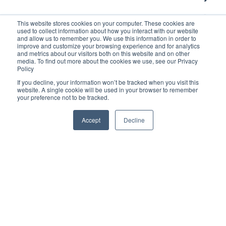
Administrador
AIC
This website stores cookies on your computer. These cookies are
used to collect information about how you interact with our website
RADIOLOGY
Validación.
and allow us to remember you. We use this information in order to
improve and customize your browsing experience and for analytics
and metrics about our visitors both on this website and on other
Administrador
Entrenamientos
Equipos Médicos
media. To find out more about the cookies we use, see our Privacy
Policy
PACIENTES
PACS
ENTRENAMIENTOS AQUILA
If you decline, your information won’t be tracked when you visit this
website. A single cookie will be used in your browser to remember
your preference not to be tracked.
Reconocimiento de Voz
Recepción
Portal Paciente
Accept
Decline
Administrador
Visor Web
Radiólogo
AQUILA +
Agendamiento
Visor
Administrador
Indicadores
Usuario
Dicom Gateway
Flujo Asistencial
Consultar Estudios