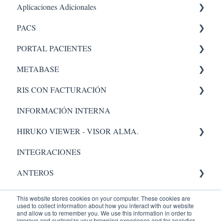
Aplicaciones Adicionales
PACS
Aplicaciones internas
PORTAL PACIENTES
PACS 5
METABASE
Administrador
Administración - portal
RIS CON FACTURACIÓN
Pacs
Metabase
INFORMACIÓN INTERNA
Administrador
Facturacion
HIRUKO VIEWER - VISOR ALMA.
Administración
INTEGRACIONES
Visor Alma
ANTEROS
AIC
Administrador
This website stores cookies on your computer. These cookies are
used to collect information about how you interact with our website
Validación.
RADIOLOGY
and allow us to remember you. We use this information in order to
improve and customize your browsing experience and for analytics