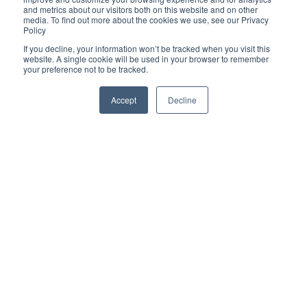
and metrics about our visitors both on this website and on other
Entrenamientos
Administrador
Equipos Médicos
media. To find out more about the cookies we use, see our Privacy
Policy
PACIENTES
PACS
ENTRENAMIENTOS AQUILA
If you decline, your information won’t be tracked when you visit this
website. A single cookie will be used in your browser to remember
your preference not to be tracked.
Reconocimiento de Voz
Recepción
Portal Paciente
Accept
Decline
Visor Web
Radiólogo
Administrador
AQUILA +
Agendamiento
Visor
Indicadores
Administrador
Usuario
Dicom Gateway
Flujo Asistencial
Consultar Estudios
Centro de ayuda
Copyright © 2026, IMEXHS /
Transcripción
Tecnólogo
imexhs.com
RIMAB
Panel
adendum
Tecnólogo
Radiólogo