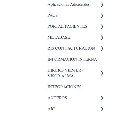
Aplicaciones Adicionales
PACS
Aplicaciones internas
PORTAL PACIENTES
PACS 5
METABASE
Administrador
Administración - portal
RIS CON FACTURACIÓN
Pacs
Metabase
INFORMACIÓN INTERNA
Administrador
Facturacion
HIRUKO VIEWER -
Administración
VISOR ALMA.
INTEGRACIONES
Visor Alma
ANTEROS
AIC
Administrador