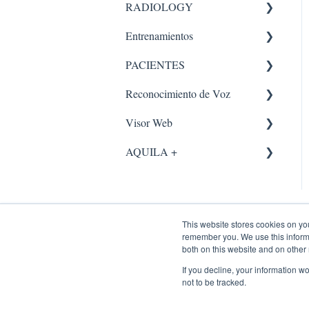
Validación.
RADIOLOGY
Entrenamientos
Administrador
Equipos Médicos
PACIENTES
PACS
ENTRENAMIENTOS
AQUILA
Reconocimiento de Voz
Recepción
Portal Paciente
Visor Web
Radiólogo
Administrador
AQUILA +
Agendamiento
Visor
Indicadores
Administrador
Usuario
Dicom Gateway
This website stores cookies on yo
remember you. We use this informa
Flujo Asistencial
Consultar Estudios
both on this website and on other
Transcripción
Tecnólogo
If you decline, your information w
not to be tracked.
Centro de ayuda imexhs.com
Panel
adendum