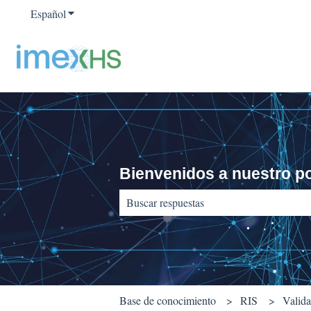
Español
Traducciones de Mostrar submenú de
Bienvenidos a nuestro po
No hay sugerencias porque el campo de b
Base de conocimiento
RIS
Valida