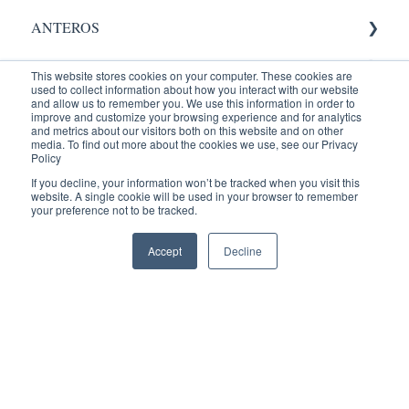
ANTEROS
AIC
Administrador
This website stores cookies on your computer. These cookies are
used to collect information about how you interact with our website
RADIOLOGY
Validación.
and allow us to remember you. We use this information in order to
improve and customize your browsing experience and for analytics
and metrics about our visitors both on this website and on other
Entrenamientos
Administrador
Equipos Médicos
media. To find out more about the cookies we use, see our Privacy
Policy
PACIENTES
PACS
ENTRENAMIENTOS AQUILA
If you decline, your information won’t be tracked when you visit this
website. A single cookie will be used in your browser to remember
your preference not to be tracked.
Reconocimiento de Voz
Recepción
Portal Paciente
Accept
Decline
Visor Web
Radiólogo
Administrador
AQUILA +
Agendamiento
Visor
Indicadores
Administrador
Usuario
Dicom Gateway