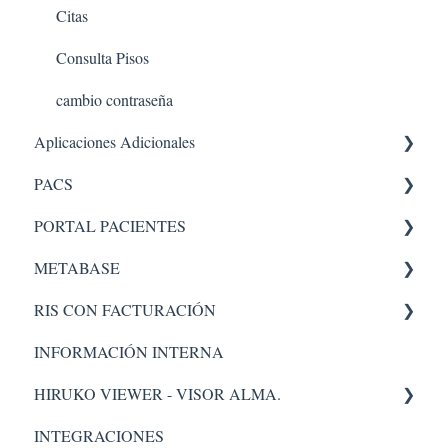
Citas
Consulta Pisos
cambio contraseña
Aplicaciones Adicionales
PACS
Aplicaciones internas
PORTAL PACIENTES
PACS 5
METABASE
Administrador
Administración - portal
RIS CON FACTURACIÓN
Pacs
Metabase
INFORMACIÓN INTERNA
Administrador
Facturacion
HIRUKO VIEWER - VISOR ALMA.
Administración
INTEGRACIONES
Visor Alma