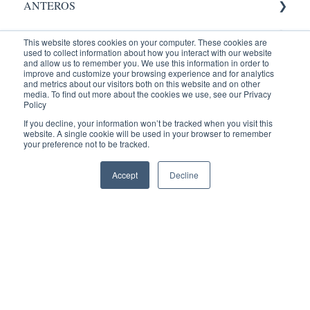
ANTEROS
AIC
Administrador
This website stores cookies on your computer. These cookies are
used to collect information about how you interact with our website
RADIOLOGY
Validación.
and allow us to remember you. We use this information in order to
improve and customize your browsing experience and for analytics
and metrics about our visitors both on this website and on other
Entrenamientos
Administrador
Equipos Médicos
media. To find out more about the cookies we use, see our Privacy
Policy
PACIENTES
PACS
ENTRENAMIENTOS AQUILA
If you decline, your information won’t be tracked when you visit this
website. A single cookie will be used in your browser to remember
your preference not to be tracked.
Reconocimiento de Voz
Recepción
Portal Paciente
Accept
Decline
Visor Web
Radiólogo
Administrador
AQUILA +
Agendamiento
Visor
Indicadores
Administrador
Usuario
Dicom Gateway
Flujo Asistencial
Consultar Estudios