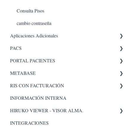
Consulta Pisos
cambio contraseña
Aplicaciones Adicionales
PACS
Aplicaciones internas
PORTAL PACIENTES
PACS 5
METABASE
Administrador
Administración - portal
RIS CON FACTURACIÓN
Pacs
Metabase
INFORMACIÓN INTERNA
Administrador
Facturacion
HIRUKO VIEWER - VISOR ALMA.
Administración
INTEGRACIONES
Visor Alma