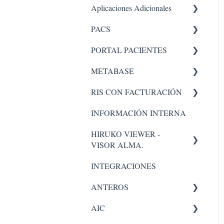
Aplicaciones Adicionales
PACS
Aplicaciones internas
PORTAL PACIENTES
PACS 5
Administrador
METABASE
Administración - portal
RIS CON FACTURACIÓN
Pacs
Metabase
Administrador
INFORMACIÓN INTERNA
Facturacion
HIRUKO VIEWER -
Administración
VISOR ALMA.
INTEGRACIONES
Visor Alma
ANTEROS
Administrador
AIC