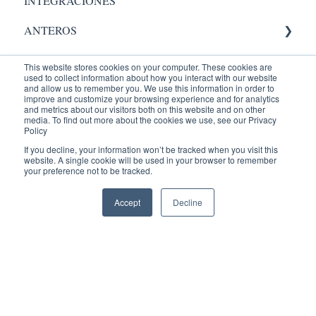
INTEGRACIONES
Visor Alma
ANTEROS
AIC
Administrador
This website stores cookies on your computer. These cookies are
used to collect information about how you interact with our website
RADIOLOGY
Validación.
and allow us to remember you. We use this information in order to
improve and customize your browsing experience and for analytics
and metrics about our visitors both on this website and on other
Entrenamientos
Administrador
Equipos Médicos
media. To find out more about the cookies we use, see our Privacy
Policy
PACIENTES
PACS
ENTRENAMIENTOS AQUILA
If you decline, your information won’t be tracked when you visit this
website. A single cookie will be used in your browser to remember
your preference not to be tracked.
Reconocimiento de Voz
Recepción
Portal Paciente
Accept
Decline
Visor Web
Radiólogo
Administrador
AQUILA +
Agendamiento
Visor
Indicadores
Administrador
Usuario
Dicom Gateway