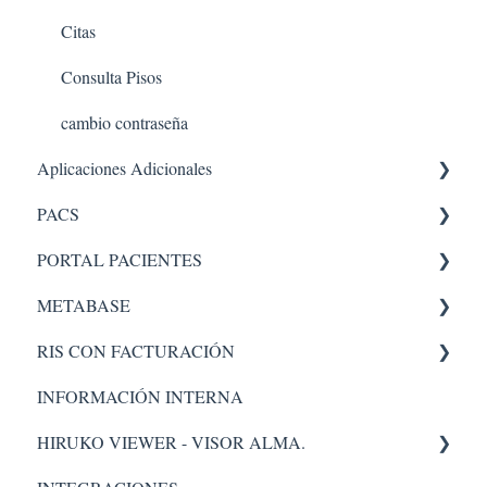
Citas
Consulta Pisos
cambio contraseña
Aplicaciones Adicionales
PACS
Aplicaciones internas
PORTAL PACIENTES
PACS 5
METABASE
Administrador
Administración - portal
RIS CON FACTURACIÓN
Pacs
Metabase
INFORMACIÓN INTERNA
Administrador
Facturacion
HIRUKO VIEWER - VISOR ALMA.
Administración