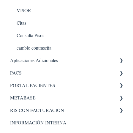
VISOR
Citas
Consulta Pisos
cambio contraseña
Aplicaciones Adicionales
PACS
Aplicaciones internas
PORTAL PACIENTES
PACS 5
METABASE
Administrador
Administración - portal
RIS CON FACTURACIÓN
Pacs
Metabase
INFORMACIÓN INTERNA
Administrador
Facturacion