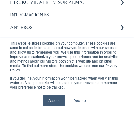
HIRUKO VIEWER - VISOR ALMA.
Administración
INTEGRACIONES
Visor Alma
ANTEROS
AIC
Administrador
This website stores cookies on your computer. These cookies are
used to collect information about how you interact with our website
RADIOLOGY
Validación.
and allow us to remember you. We use this information in order to
improve and customize your browsing experience and for analytics
and metrics about our visitors both on this website and on other
Entrenamientos
Administrador
Equipos Médicos
media. To find out more about the cookies we use, see our Privacy
Policy
PACIENTES
PACS
ENTRENAMIENTOS AQUILA
If you decline, your information won’t be tracked when you visit this
website. A single cookie will be used in your browser to remember
your preference not to be tracked.
Reconocimiento de Voz
Recepción
Portal Paciente
Accept
Decline
Visor Web
Radiólogo
Administrador
AQUILA +
Agendamiento
Visor
Indicadores
Administrador