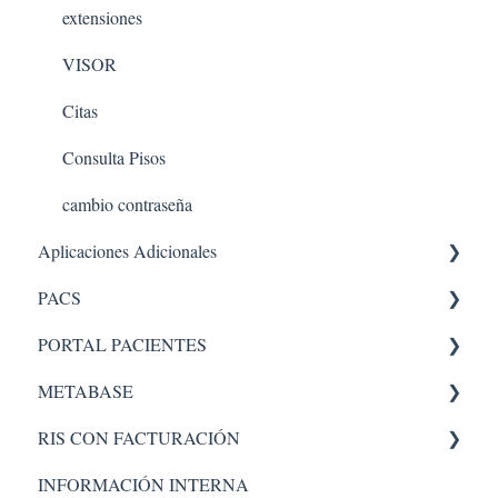
extensiones
VISOR
Citas
Consulta Pisos
cambio contraseña
Aplicaciones Adicionales
PACS
Aplicaciones internas
PORTAL PACIENTES
PACS 5
Administrador
METABASE
Administración - portal
RIS CON FACTURACIÓN
Pacs
Metabase
Administrador
INFORMACIÓN INTERNA
Facturacion