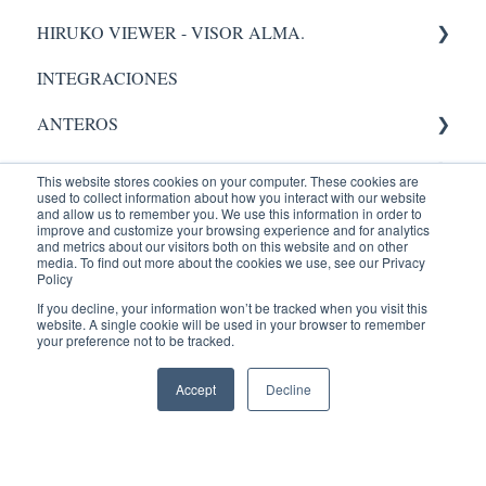
HIRUKO VIEWER - VISOR ALMA.
Administración
INTEGRACIONES
Visor Alma
ANTEROS
Administrador
AIC
This website stores cookies on your computer. These cookies are
used to collect information about how you interact with our website
RADIOLOGY
Validación.
and allow us to remember you. We use this information in order to
improve and customize your browsing experience and for analytics
and metrics about our visitors both on this website and on other
Administrador
Entrenamientos
Equipos Médicos
media. To find out more about the cookies we use, see our Privacy
Policy
PACIENTES
PACS
ENTRENAMIENTOS AQUILA
If you decline, your information won’t be tracked when you visit this
website. A single cookie will be used in your browser to remember
your preference not to be tracked.
Reconocimiento de Voz
Recepción
Portal Paciente
Accept
Decline
Administrador
Visor Web
Radiólogo
AQUILA +
Agendamiento
Visor