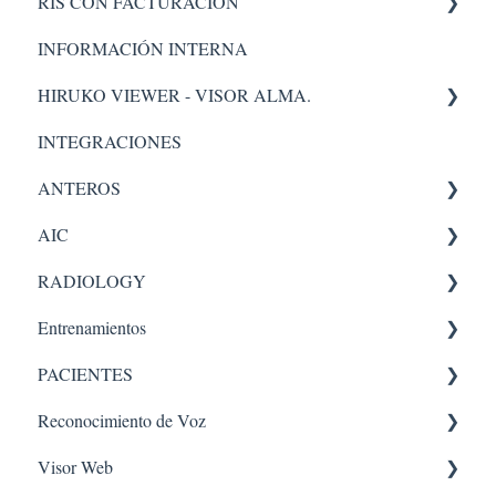
RIS CON FACTURACIÓN
Transcriptor
Metabase
INFORMACIÓN INTERNA
Entrega de Resultados
Administrador
Facturacion
HIRUKO VIEWER - VISOR ALMA.
Validación.
Administración
INTEGRACIONES
Portal Paciente
Visor Alma
ANTEROS
Flujo Asistencial.
AIC
Tecnologo
Administrador
RADIOLOGY
Ecografía
Validación.
Entrenamientos
Adendum
Administrador
Equipos Médicos
PACIENTES
Recepción
PACS
ENTRENAMIENTOS AQUILA
Reconocimiento de Voz
Buscar Paciente
Recepción
Portal Paciente
Visor Web
Radiólogo
Radiólogo
Administrador