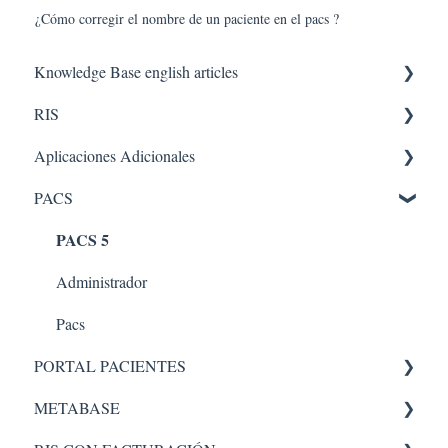
¿Cómo corregir el nombre de un paciente en el pacs ?
Knowledge Base english articles
RIS
AQUILA IN THE CLOUD
Aplicaciones Adicionales
PACS
RV
PACS
Agenda
Aplicaciones internas
PACS 5
Facturacion
Administración Plataforma
Administrador
Lista de trabajo
Pacs
PORTAL PACIENTES
Lectura
METABASE
Administrador
Administración - portal