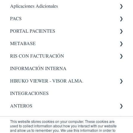
Aplicaciones Adicionales
PACS
Aplicaciones internas
PORTAL PACIENTES
PACS 5
Administrador
METABASE
Administración - portal
RIS CON FACTURACIÓN
Pacs
Metabase
Administrador
INFORMACIÓN INTERNA
Facturacion
HIRUKO VIEWER - VISOR ALMA.
Administración
INTEGRACIONES
Visor Alma
ANTEROS
Administrador
AIC
This website stores cookies on your computer. These cookies are
used to collect information about how you interact with our website
RADIOLOGY
Validación.
and allow us to remember you. We use this information in order to