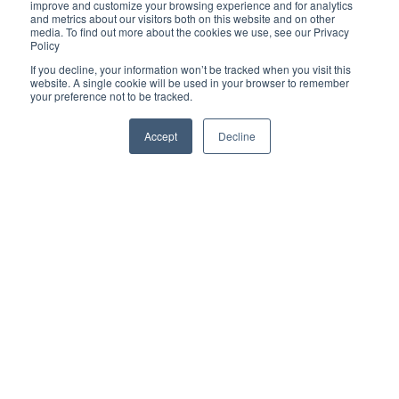
improve and customize your browsing experience and for analytics
and metrics about our visitors both on this website and on other
Administrador
Entrenamientos
Equipos Médicos
media. To find out more about the cookies we use, see our Privacy
Policy
PACIENTES
PACS
ENTRENAMIENTOS AQUILA
If you decline, your information won’t be tracked when you visit this
website. A single cookie will be used in your browser to remember
your preference not to be tracked.
Reconocimiento de Voz
Recepción
Portal Paciente
Accept
Decline
Administrador
Visor Web
Radiólogo
AQUILA +
Agendamiento
Visor
Administrador
Indicadores
Usuario
Dicom Gateway
Flujo Asistencial
Consultar Estudios
Centro de ayuda
Copyright © 2026, IMEXHS /
Transcripción
Tecnólogo
imexhs.com
RIMAB
Panel
adendum