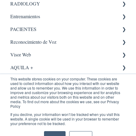
RADIOLOGY
Ecografía
Validación.
Entrenamientos
Adendum
Administrador
Equipos Médicos
PACIENTES
Recepción
PACS
ENTRENAMIENTOS AQUILA
Reconocimiento de Voz
Buscar Paciente
Recepción
Portal Paciente
Visor Web
Radiólogo
Radiólogo
Administrador
AQUILA +
Crear Paciente
Agendamiento
Visor
This website stores cookies on your computer. These cookies are
Caso Critico
Indicadores
Administrador
used to collect information about how you interact with our website
and allow us to remember you. We use this information in order to
Certificados
Usuario
Dicom Gateway
improve and customize your browsing experience and for analytics
and metrics about our visitors both on this website and on other
media. To find out more about the cookies we use, see our Privacy
VNA
Flujo Asistencial
Consultar Estudios
Policy
If you decline, your information won’t be tracked when you visit this
Centro de ayuda
Copyright © 2026, IMEXHS /
Indicadores
Transcripción
Tecnólogo
website. A single cookie will be used in your browser to remember
your preference not to be tracked.
imexhs.com
RIMAB
extensiones
Panel
adendum