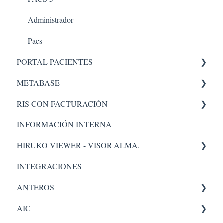
Administración Plataforma
Administrador
Lista de trabajo
Pacs
PORTAL PACIENTES
Lectura
METABASE
Administrador
Administración - portal
RIS CON FACTURACIÓN
Transcriptor
Metabase
INFORMACIÓN INTERNA
Entrega de Resultados
Administrador
Facturacion
HIRUKO VIEWER - VISOR ALMA.
Validación.
Administración
INTEGRACIONES
Portal Paciente
Visor Alma
ANTEROS
Flujo Asistencial.
AIC
Tecnologo
Administrador