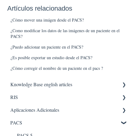
Artículos relacionados
¿Cómo mover una imágen desde el PACS?
¿Como modificar los datos de las imágenes de un paciente en el
PACS?
¿Puedo adicionar un paciente en el PACS?
¿Es posible exportar un estudio desde el PACS?
¿Cómo corregir el nombre de un paciente en el pacs ?
Knowledge Base english articles
RIS
AQUILA IN THE CLOUD
Aplicaciones Adicionales
PACS
RV
PACS
Agenda
Aplicaciones internas
Facturacion
PACS 5